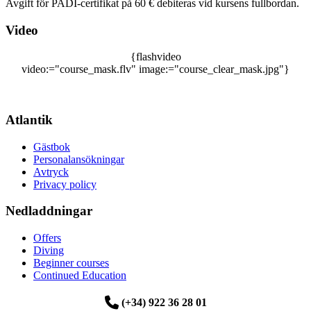
Avgift för PADI-certifikat på 60 € debiteras vid kursens fullbordan.
Video
{flashvideo
video:="course_mask.flv" image:="course_clear_mask.jpg"}
Atlantik
Gästbok
Personalansökningar
Avtryck
Privacy policy
Nedladdningar
Offers
Diving
Beginner courses
Continued Education
(+34) 922 36 28 01