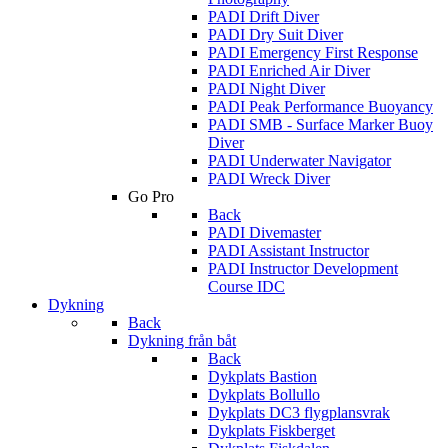
PADI Drift Diver
PADI Dry Suit Diver
PADI Emergency First Response
PADI Enriched Air Diver
PADI Night Diver
PADI Peak Performance Buoyancy
PADI SMB - Surface Marker Buoy
Diver
PADI Underwater Navigator
PADI Wreck Diver
Go Pro
Back
PADI Divemaster
PADI Assistant Instructor
PADI Instructor Development
Course IDC
Dykning
Back
Dykning från båt
Back
Dykplats Bastion
Dykplats Bollullo
Dykplats DC3 flygplansvrak
Dykplats Fiskberget