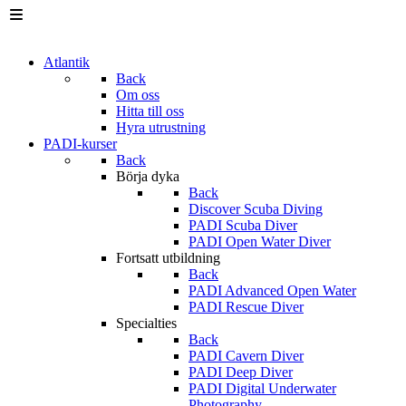
Atlantik
Back
Om oss
Hitta till oss
Hyra utrustning
PADI-kurser
Back
Börja dyka
Back
Discover Scuba Diving
PADI Scuba Diver
PADI Open Water Diver
Fortsatt utbildning
Back
PADI Advanced Open Water
PADI Rescue Diver
Specialties
Back
PADI Cavern Diver
PADI Deep Diver
PADI Digital Underwater
Photography