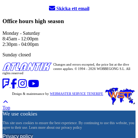
Skicka ett email
Office hours high season
Monday - Saturday
8:45am - 12:00pm
2:30pm - 04:00pm
Sunday closed
Changes and errors excepted, the price list at the dive
centre applies. © 1994 - 2026 WOBBEGONG S.L. All
rights reserved
Design & maintenance by
WEBMASTER SERVICE TENERIFE
Top
We use cookies
This site uses cookies to ensure the best experience. By continuing to use this website, you
agree to their use. Learn more about our privacy policy
Privacy policy