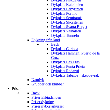
Dykplats Fiskdalen
Dykplats Katedralen
Dykplats Labyrinten
Dykplats Portillo
Dykplats Semiramis
Dykplats Skorstenen
Dykplats Svarta Berget
Dykplats Valhalsen
Dykplats Tunneln
Dykning från land
Back
Dykplats Carioca
Dykplats Hamnen, Puerto de la
Cruz
Dykplats Las Eras
Dykplats Punta Prieta
Dykplats Radazul
Dykplats Tabaiba - skeppsvrak
Nattdyk
Grupper och klubbar
Priser
Back
Priser Erbjudanden
Priser dykning
Priser nybörjarkurser