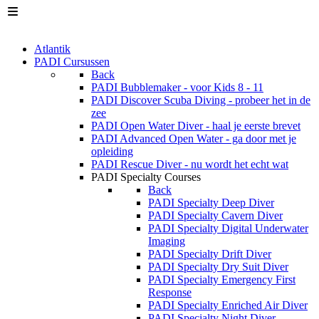
Atlantik
PADI Cursussen
Back
PADI Bubblemaker - voor Kids 8 - 11
PADI Discover Scuba Diving - probeer het in de
zee
PADI Open Water Diver - haal je eerste brevet
PADI Advanced Open Water - ga door met je
opleiding
PADI Rescue Diver - nu wordt het echt wat
PADI Specialty Courses
Back
PADI Specialty Deep Diver
PADI Specialty Cavern Diver
PADI Specialty Digital Underwater
Imaging
PADI Specialty Drift Diver
PADI Specialty Dry Suit Diver
PADI Specialty Emergency First
Response
PADI Specialty Enriched Air Diver
PADI Specialty Night Diver