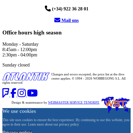
(+34) 922 36 28 01
Mail ons
Office hours high season
Monday - Saturday
8:45am - 12:00pm
2:30pm - 04:00pm
Sunday closed
Changes and errors excepted, the price list at the dive
centre applies. © 1994 - 2026 WOBBEGONG S.L. All
rights reserved
Design & maintenance by
WEBMASTER SERVICE TENERIFE
We use cookies
This site uses cookies to ensure the best experience. By continuing to use this website, you
agree to their use. Learn more about our privacy policy
Privacy policy