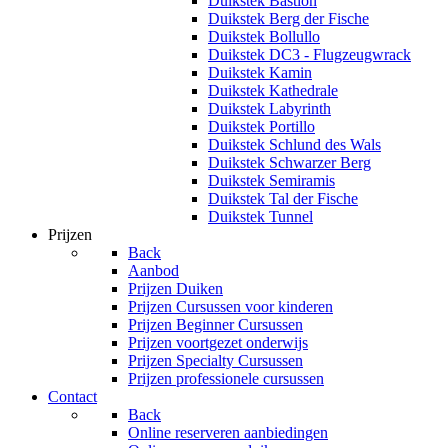
Duikstek Bastion
Duikstek Berg der Fische
Duikstek Bollullo
Duikstek DC3 - Flugzeugwrack
Duikstek Kamin
Duikstek Kathedrale
Duikstek Labyrinth
Duikstek Portillo
Duikstek Schlund des Wals
Duikstek Schwarzer Berg
Duikstek Semiramis
Duikstek Tal der Fische
Duikstek Tunnel
Prijzen
Back
Aanbod
Prijzen Duiken
Prijzen Cursussen voor kinderen
Prijzen Beginner Cursussen
Prijzen voortgezet onderwijs
Prijzen Specialty Cursussen
Prijzen professionele cursussen
Contact
Back
Online reserveren aanbiedingen