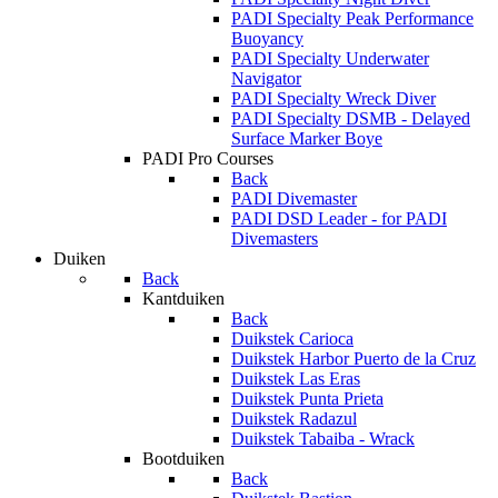
PADI Specialty Peak Performance
Buoyancy
PADI Specialty Underwater
Navigator
PADI Specialty Wreck Diver
PADI Specialty DSMB - Delayed
Surface Marker Boye
PADI Pro Courses
Back
PADI Divemaster
PADI DSD Leader - for PADI
Divemasters
Duiken
Back
Kantduiken
Back
Duikstek Carioca
Duikstek Harbor Puerto de la Cruz
Duikstek Las Eras
Duikstek Punta Prieta
Duikstek Radazul
Duikstek Tabaiba - Wrack
Bootduiken
Back