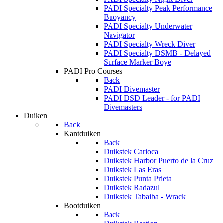
PADI Specialty Peak Performance
Buoyancy
PADI Specialty Underwater
Navigator
PADI Specialty Wreck Diver
PADI Specialty DSMB - Delayed
Surface Marker Boye
PADI Pro Courses
Back
PADI Divemaster
PADI DSD Leader - for PADI
Divemasters
Duiken
Back
Kantduiken
Back
Duikstek Carioca
Duikstek Harbor Puerto de la Cruz
Duikstek Las Eras
Duikstek Punta Prieta
Duikstek Radazul
Duikstek Tabaiba - Wrack
Bootduiken
Back