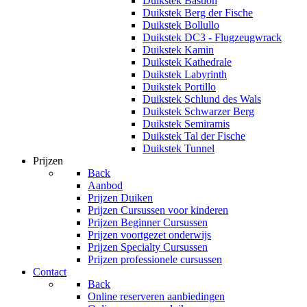
Duikstek Bastion
Duikstek Berg der Fische
Duikstek Bollullo
Duikstek DC3 - Flugzeugwrack
Duikstek Kamin
Duikstek Kathedrale
Duikstek Labyrinth
Duikstek Portillo
Duikstek Schlund des Wals
Duikstek Schwarzer Berg
Duikstek Semiramis
Duikstek Tal der Fische
Duikstek Tunnel
Prijzen
Back
Aanbod
Prijzen Duiken
Prijzen Cursussen voor kinderen
Prijzen Beginner Cursussen
Prijzen voortgezet onderwijs
Prijzen Specialty Cursussen
Prijzen professionele cursussen
Contact
Back
Online reserveren aanbiedingen