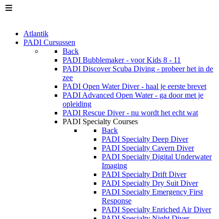
Atlantik
PADI Cursussen
Back
PADI Bubblemaker - voor Kids 8 - 11
PADI Discover Scuba Diving - probeer het in de
zee
PADI Open Water Diver - haal je eerste brevet
PADI Advanced Open Water - ga door met je
opleiding
PADI Rescue Diver - nu wordt het echt wat
PADI Specialty Courses
Back
PADI Specialty Deep Diver
PADI Specialty Cavern Diver
PADI Specialty Digital Underwater
Imaging
PADI Specialty Drift Diver
PADI Specialty Dry Suit Diver
PADI Specialty Emergency First
Response
PADI Specialty Enriched Air Diver
PADI Specialty Night Diver