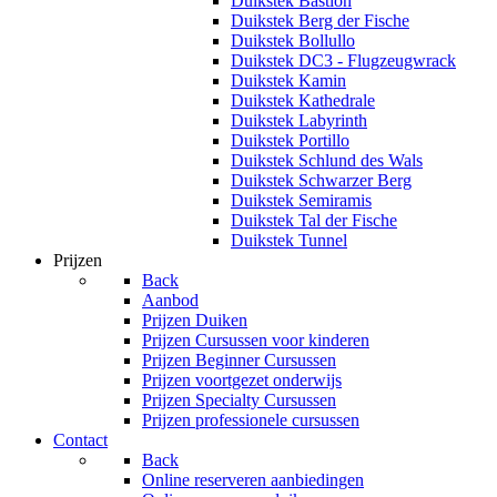
Duikstek Bastion
Duikstek Berg der Fische
Duikstek Bollullo
Duikstek DC3 - Flugzeugwrack
Duikstek Kamin
Duikstek Kathedrale
Duikstek Labyrinth
Duikstek Portillo
Duikstek Schlund des Wals
Duikstek Schwarzer Berg
Duikstek Semiramis
Duikstek Tal der Fische
Duikstek Tunnel
Prijzen
Back
Aanbod
Prijzen Duiken
Prijzen Cursussen voor kinderen
Prijzen Beginner Cursussen
Prijzen voortgezet onderwijs
Prijzen Specialty Cursussen
Prijzen professionele cursussen
Contact
Back
Online reserveren aanbiedingen