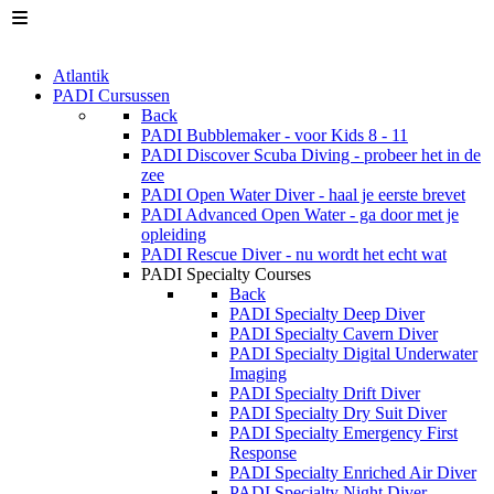
Atlantik
PADI Cursussen
Back
PADI Bubblemaker - voor Kids 8 - 11
PADI Discover Scuba Diving - probeer het in de
zee
PADI Open Water Diver - haal je eerste brevet
PADI Advanced Open Water - ga door met je
opleiding
PADI Rescue Diver - nu wordt het echt wat
PADI Specialty Courses
Back
PADI Specialty Deep Diver
PADI Specialty Cavern Diver
PADI Specialty Digital Underwater
Imaging
PADI Specialty Drift Diver
PADI Specialty Dry Suit Diver
PADI Specialty Emergency First
Response
PADI Specialty Enriched Air Diver
PADI Specialty Night Diver