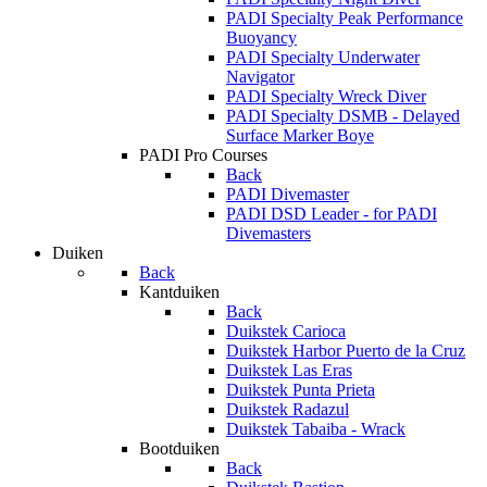
PADI Specialty Peak Performance
Buoyancy
PADI Specialty Underwater
Navigator
PADI Specialty Wreck Diver
PADI Specialty DSMB - Delayed
Surface Marker Boye
PADI Pro Courses
Back
PADI Divemaster
PADI DSD Leader - for PADI
Divemasters
Duiken
Back
Kantduiken
Back
Duikstek Carioca
Duikstek Harbor Puerto de la Cruz
Duikstek Las Eras
Duikstek Punta Prieta
Duikstek Radazul
Duikstek Tabaiba - Wrack
Bootduiken
Back