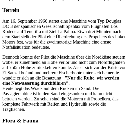
Terrein
Am 16. September 1966 startet eine Maschine vom Typ Douglas
DC-3 der spanischen Gesellschaft Spantax vom Flughafen Los
Rodeos auf Teneriffa mit Ziel La Palma. Etwa drei Minuten nach
dem Start stellt der Pilot eine Überdrehung des Propellers des linken
Motors fest, was für die zweimotorige Maschine eine ernste
Notfallsituation bedeutete.
Dennoch konnte der Pilot die Maschine über die Nordküste steuern
wobei er zunehmend an Höhe verlor und nicht zum Nordflughafen
auf 750m Höhe zurückkehren konnte. Als er sich vor der Küste von
El Sauzal befand und mehrere Fischerboote unter sich bemerkte
wandte er sich an die Besatzung :
"Nur die Ruhe, wir werden
eine Notwasserung durchführen".
Heute liegt das Wrack auf dem Rücken im Sand. Die
Passagierkabine ist in den Sand eingesunken und kann nicht
betreten werden. Zu sehen sind die Motoren mit Propellern, das
komplette Fahrwerk mit Reifen und Hydraulik sowie die
Tragflächen.
Flora & Fauna