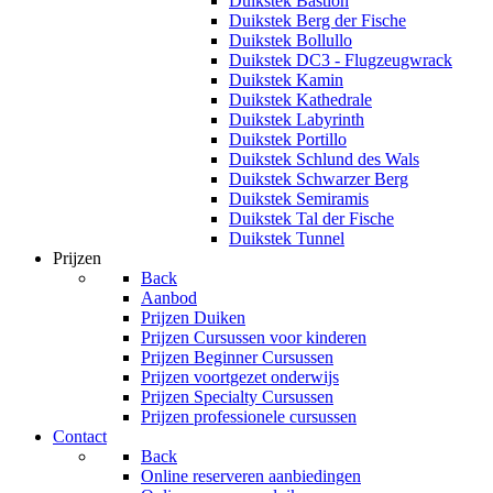
Duikstek Bastion
Duikstek Berg der Fische
Duikstek Bollullo
Duikstek DC3 - Flugzeugwrack
Duikstek Kamin
Duikstek Kathedrale
Duikstek Labyrinth
Duikstek Portillo
Duikstek Schlund des Wals
Duikstek Schwarzer Berg
Duikstek Semiramis
Duikstek Tal der Fische
Duikstek Tunnel
Prijzen
Back
Aanbod
Prijzen Duiken
Prijzen Cursussen voor kinderen
Prijzen Beginner Cursussen
Prijzen voortgezet onderwijs
Prijzen Specialty Cursussen
Prijzen professionele cursussen
Contact
Back
Online reserveren aanbiedingen