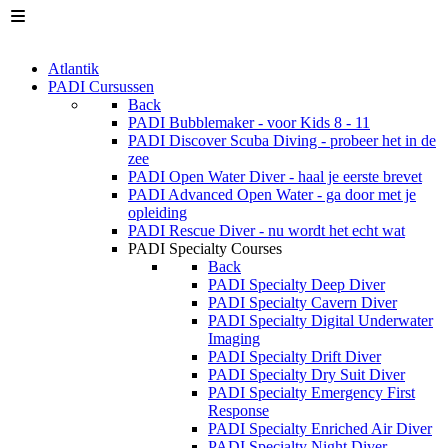
Atlantik
PADI Cursussen
Back
PADI Bubblemaker - voor Kids 8 - 11
PADI Discover Scuba Diving - probeer het in de
zee
PADI Open Water Diver - haal je eerste brevet
PADI Advanced Open Water - ga door met je
opleiding
PADI Rescue Diver - nu wordt het echt wat
PADI Specialty Courses
Back
PADI Specialty Deep Diver
PADI Specialty Cavern Diver
PADI Specialty Digital Underwater
Imaging
PADI Specialty Drift Diver
PADI Specialty Dry Suit Diver
PADI Specialty Emergency First
Response
PADI Specialty Enriched Air Diver
PADI Specialty Night Diver