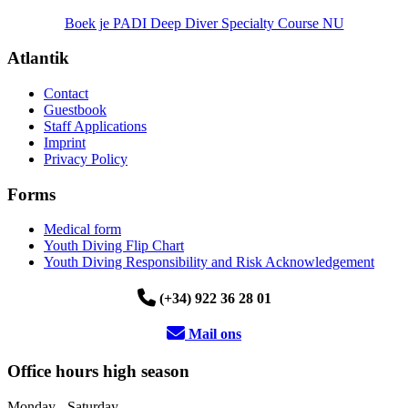
Boek je PADI Deep Diver Specialty Course NU
Atlantik
Contact
Guestbook
Staff Applications
Imprint
Privacy Policy
Forms
Medical form
Youth Diving Flip Chart
Youth Diving Responsibility and Risk Acknowledgement
(+34) 922 36 28 01
Mail ons
Office hours high season
Monday - Saturday