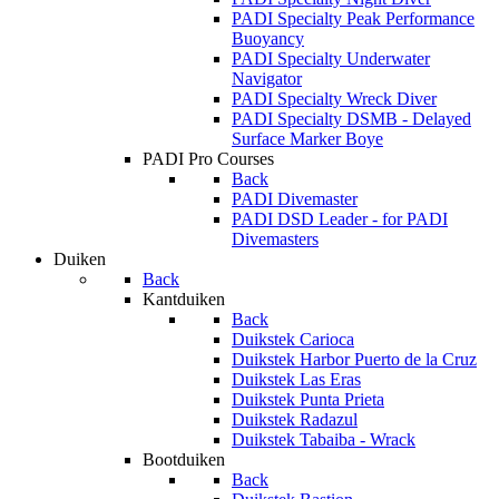
PADI Specialty Peak Performance
Buoyancy
PADI Specialty Underwater
Navigator
PADI Specialty Wreck Diver
PADI Specialty DSMB - Delayed
Surface Marker Boye
PADI Pro Courses
Back
PADI Divemaster
PADI DSD Leader - for PADI
Divemasters
Duiken
Back
Kantduiken
Back
Duikstek Carioca
Duikstek Harbor Puerto de la Cruz
Duikstek Las Eras
Duikstek Punta Prieta
Duikstek Radazul
Duikstek Tabaiba - Wrack
Bootduiken
Back