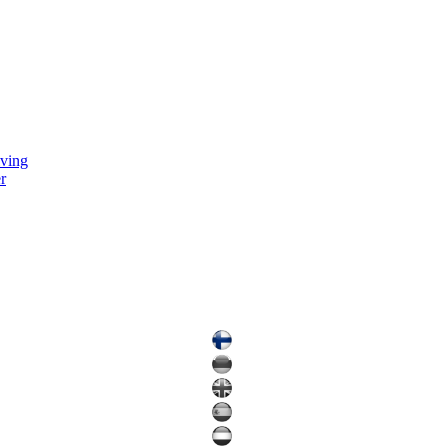
ving
r