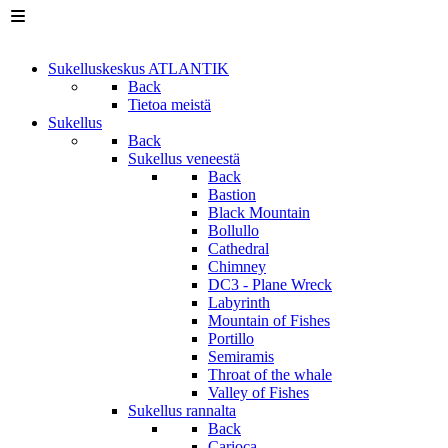
Sukelluskeskus ATLANTIK
Back
Tietoa meistä
Sukellus
Back
Sukellus veneestä
Back
Bastion
Black Mountain
Bollullo
Cathedral
Chimney
DC3 - Plane Wreck
Labyrinth
Mountain of Fishes
Portillo
Semiramis
Throat of the whale
Valley of Fishes
Sukellus rannalta
Back
Carioca