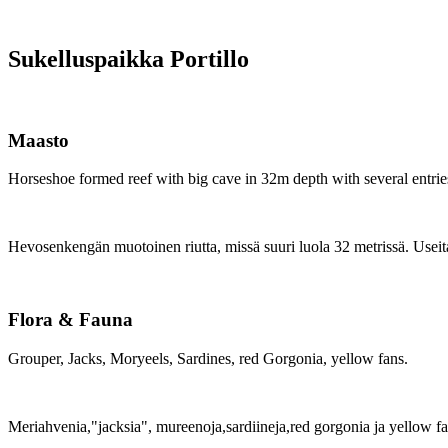
Sukelluspaikka Portillo
Maasto
Horseshoe formed reef with big cave in 32m depth with several entries
Hevosenkengän muotoinen riutta, missä suuri luola 32 metrissä. Useita s
Flora & Fauna
Grouper, Jacks, Moryeels, Sardines, red Gorgonia, yellow fans.
Meriahvenia,"jacksia", mureenoja,sardiineja,red gorgonia ja yellow fan