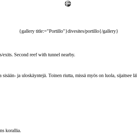
{gallery title:="Portillo"}divesites/portillo{/gallery}
/exits. Second reef with tunnel nearby.
isään- ja uloskäyntejä. Toinen riutta, missä myös on luola, sijaitsee läh
s korallia.