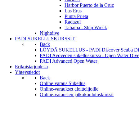
Harbor Puerto de la Cruz
Las Eras
Punta Prieta
Radazul
Tabaiba - Ship Wreck
Nightdive
PADI SUKELLUSKURSSIT
Back
LÖYDÄ SUKELLUS - PADI Discover Scuba Di
PADI Avoveden sukelluskurssi - Open Water Dive
PADI Advanced Open Water
Erikoistarjouksia
Yhteystiedot
Back
Online-varaus Sukellus
Online-varaukset aloittelijoille
Online-varausten jatkokoulutuskurssit