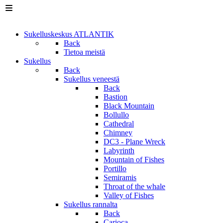
Sukelluskeskus ATLANTIK
Back
Tietoa meistä
Sukellus
Back
Sukellus veneestä
Back
Bastion
Black Mountain
Bollullo
Cathedral
Chimney
DC3 - Plane Wreck
Labyrinth
Mountain of Fishes
Portillo
Semiramis
Throat of the whale
Valley of Fishes
Sukellus rannalta
Back
Carioca