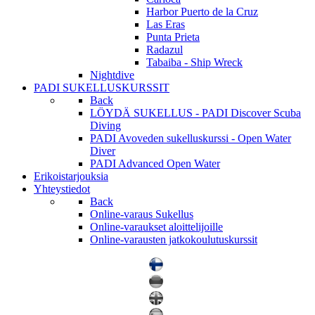
Harbor Puerto de la Cruz
Las Eras
Punta Prieta
Radazul
Tabaiba - Ship Wreck
Nightdive
PADI SUKELLUSKURSSIT
Back
LÖYDÄ SUKELLUS - PADI Discover Scuba
Diving
PADI Avoveden sukelluskurssi - Open Water
Diver
PADI Advanced Open Water
Erikoistarjouksia
Yhteystiedot
Back
Online-varaus Sukellus
Online-varaukset aloittelijoille
Online-varausten jatkokoulutuskurssit