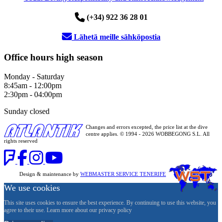
(+34) 922 36 28 01
Lähetä meille sähköpostia
Office hours high season
Monday - Saturday
8:45am - 12:00pm
2:30pm - 04:00pm
Sunday closed
Changes and errors excepted, the price list at the dive
centre applies. © 1994 - 2026 WOBBEGONG S.L. All
rights reserved
Design & maintenance by
WEBMASTER SERVICE TENERIFE
We use cookies
This site uses cookies to ensure the best experience. By continuing to use this website, you
agree to their use. Learn more about our privacy policy